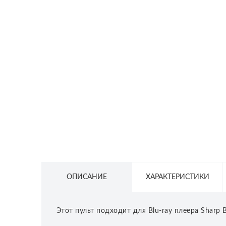
СЕТЕВОЕ ОБОРУДОВАНИЕ
ТОВАРЫ ДЛЯ ДОМА
ТОВАРЫ ДЛЯ ПИТОМЦЕВ
ТОВАРЫ ДЛЯ СПОРТА И ОТДЫХА
КОСМЕТИКА
ЗАЩИТНЫЕ СРЕДСТВА
ПРОЧИЕ ТОВАРЫ
РАСПРОДАЖА
ОПИСАНИЕ
ХАРАКТЕРИСТИКИ
Этот пульт подходит для Blu-ray плеера Sharp