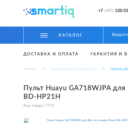
+7
(495)
320 05
КАТАЛОГ
ЦИФРОВЫЕ ГАДЖЕТЫ
ДОСТАВКА И ОПЛАТА
ГАРАНТИЯ И 
СМАРТФОНЫ
Главная
≫
Умный дом и безопасность
≫
Пульты Д
ФИТНЕС БРАСЛЕТЫ И ЧАСЫ
ТОВАРЫ ДЛЯ ДЕТЕЙ
Пульт Huayu GA718WJPA для B
BD-HP21H
ТОВАРЫ ДЛЯ АВТО
Код товара:
7791
АКСЕССУАРЫ
УМНЫЙ ДОМ И БЕЗОПАСНОСТЬ