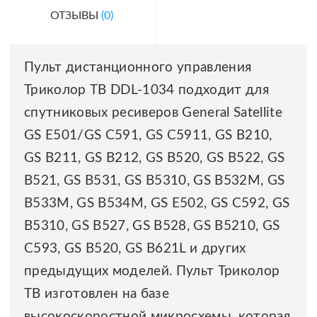
ОТЗЫВЫ
(0)
Пульт дистанционного управления
Триколор ТВ DDL-1034 подходит для
спутниковых ресиверов General Satellite
GS E501/GS C591, GS C5911, GS B210,
GS B211, GS B212, GS B520, GS B522, GS
B521, GS B531, GS B5310, GS B532M, GS
B533M, GS B534M, GS E502, GS C592, GS
B5310, GS B527, GS B528, GS B5210, GS
C593, GS B520, GS B621L и других
предыдущих моделей. Пульт Триколор
ТВ изготовлен на базе
высокоскоростной микросхемы, которая