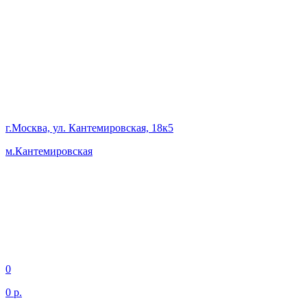
г.Москва, ул. Кантемировская, 18к5
м.Кантемировская
0
0 р.