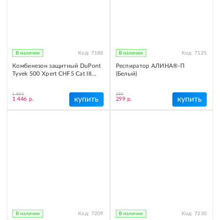
В наличии
Код:
7188
В наличии
Код:
7125
Комбинезон защитный DuPont
Респиратор АЛИНА®-П
Tyvek 500 Xpert CHF5 Cat III...
(Белый)
1 880
389
купить
купить
1 446 р.
299 р.
В наличии
Код:
7209
В наличии
Код:
7230