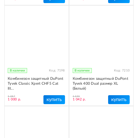
В наличии
Код:
7198
В наличии
Код:
7210
Комбинезон защитный DuPont
Комбинезон защитный DuPont
Tyvek Classic Xpert CHF5 Cat
Tyvek 400 Dual размер XL
III...
(Белый)
1 287
1 355
купить
купить
1 000 р.
1 042 р.