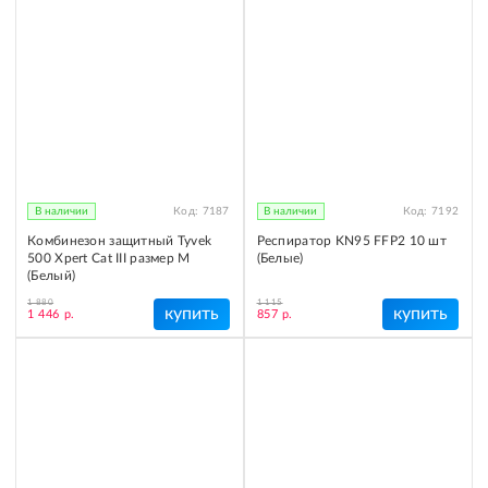
В наличии
Код:
7187
В наличии
Код:
7192
Комбинезон защитный Tyvek
Респиратор KN95 FFP2 10 шт
500 Xpert Cat III размер M
(Белые)
(Белый)
1 880
1 115
купить
купить
1 446 р.
857 р.