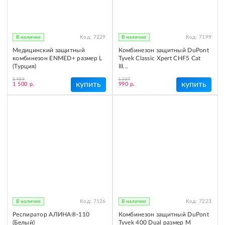
В наличии
Код:
7229
В наличии
Код:
7199
Медицинский защитный
Комбинезон защитный DuPont
комбинезон ENMED+ размер L
Tyvek Classic Xpert CHF5 Cat
(Турция)
III...
2 989
1 287
купить
купить
1 500 р.
990 р.
В наличии
Код:
7126
В наличии
Код:
7223
Респиратор АЛИНА®-110
Комбинезон защитный DuPont
(Белый)
Tyvek 400 Dual размер M