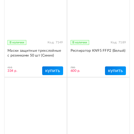
В наличии
Код:
7149
В наличии
Код:
7189
Маски защитные трехслойные
Респиратор KN95 FFP2 (Белый)
с резинками 50 шт (Синие)
435
780
купить
купить
334 р.
600 р.