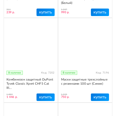
(Белый)
311
1 287
купить
купить
239 р.
990 р.
В наличии
Код:
7202
В наличии
Код:
7196
Комбинезон защитный DuPont
Маски защитные трехслойные
Tyvek Classic Xpert CHF5 Cat
с резинками 100 шт (Синие)
III...
1 880
1 355
купить
купить
1 446 р.
750 р.