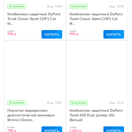
В наличии
Код:
7240
В наличии
Код:
7203
Комбинезон защитный DuPont
Комбинезон защитный DuPont
Tyvek Classic Xpert CHF5 Cat
Tyvek Classic Xpert CHF5 Cat
III...
III...
1 287
1 287
купить
купить
990 р.
990 р.
В наличии
Код:
7239
В наличии
Код:
7222
Перчатки медицинские
Комбинезон защитный DuPont
диагностические винилвые
Tyvek 400 Dual размер 2XL
Benovy Gloves...
(Белый)
2 236
1 355
купить
купить
790 р.
1 042 р.