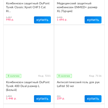
Комбинезон защитный DuPont
Медицинский защитный
Tyvek Classic Xpert CHF5 Cat
комбинезон ENMED+ размер
III...
XL (Турция)
1 287
2 205
купить
купить
990 р.
1 696 р.
В наличии
Код:
7211
В наличии
Код:
7116
Комбинезон защитный DuPont
Антисептический гель для рук
Tyvek 400 Dual размер L
Lafitel 50 мл
(Белый)
1 880
311
купить
купить
1 446 р.
239 р.