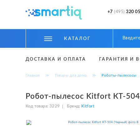
+7
(495)
320 05
КАТАЛОГ
ЦИФРОВЫЕ ГАДЖЕТЫ
ДОСТАВКА И ОПЛАТА
ГАРАНТИЯ И 
СМАРТФОНЫ
Главная
≫
Товары для дома
≫
Роботы-пылесосы
ФИТНЕС БРАСЛЕТЫ И ЧАСЫ
ТОВАРЫ ДЛЯ ДЕТЕЙ
Робот-пылесос Kitfort КТ-50
ТОВАРЫ ДЛЯ АВТО
Код товара:
3229
Бренд:
Kitfort
АКСЕССУАРЫ
УМНЫЙ ДОМ И БЕЗОПАСНОСТЬ