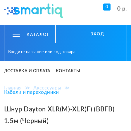
0
0 р.
ВХОД
КАТАЛОГ
ДОСТАВКА И ОПЛАТА
КОНТАКТЫ
Главная
≫
Аксессуары
≫
Кабели и переходники
Шнур Dayton XLR(M)-XLR(F) (BBFB)
1.5м (Черный)