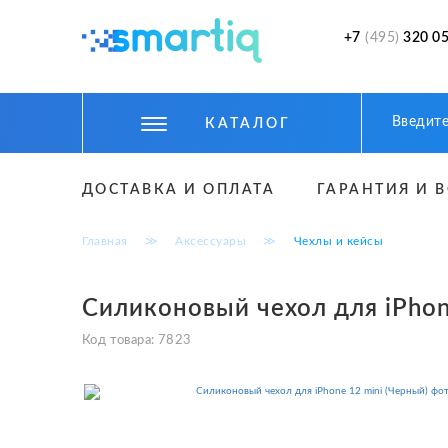
+7
(495)
320 05
КАТАЛОГ
ЦИФРОВЫЕ ГАДЖЕТЫ
ДОСТАВКА И ОПЛАТА
ГАРАНТИЯ И 
СМАРТФОНЫ
Главная
≫
Аксессуары
≫
Чехлы и кейсы
ФИТНЕС БРАСЛЕТЫ И ЧАСЫ
ТОВАРЫ ДЛЯ ДЕТЕЙ
Силиконовый чехол для iPhon
ТОВАРЫ ДЛЯ АВТО
Код товара:
7823
АКСЕССУАРЫ
УМНЫЙ ДОМ И БЕЗОПАСНОСТЬ