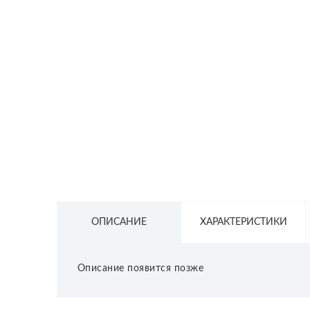
СЕТЕВОЕ ОБОРУДОВАНИЕ
ТОВАРЫ ДЛЯ ДОМА
ТОВАРЫ ДЛЯ ПИТОМЦЕВ
ТОВАРЫ ДЛЯ СПОРТА И ОТДЫХА
КОСМЕТИКА
ЗАЩИТНЫЕ СРЕДСТВА
ПРОЧИЕ ТОВАРЫ
РАСПРОДАЖА
ОПИСАНИЕ
ХАРАКТЕРИСТИКИ
Описание появится позже