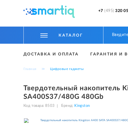
+7
(495)
320 05
КАТАЛОГ
ЦИФРОВЫЕ ГАДЖЕТЫ
ДОСТАВКА И ОПЛАТА
ГАРАНТИЯ И 
СМАРТФОНЫ
Главная
≫
Цифровые гаджеты
ФИТНЕС БРАСЛЕТЫ И ЧАСЫ
ТОВАРЫ ДЛЯ ДЕТЕЙ
Твердотельный накопитель K
SA400S37/480G 480Gb
ТОВАРЫ ДЛЯ АВТО
Код товара:
8503
Бренд:
Kingston
АКСЕССУАРЫ
УМНЫЙ ДОМ И БЕЗОПАСНОСТЬ