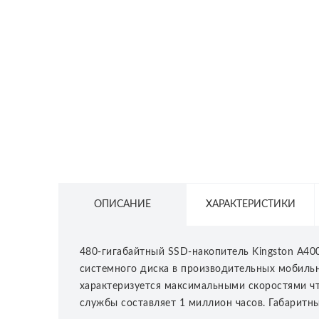
СЕТЕВОЕ ОБОРУДОВАНИЕ
ТОВАРЫ ДЛЯ ДОМА
ТОВАРЫ ДЛЯ ПИТОМЦЕВ
ТОВАРЫ ДЛЯ СПОРТА И ОТДЫХА
КОСМЕТИКА
ЗАЩИТНЫЕ СРЕДСТВА
ПРОЧИЕ ТОВАРЫ
ОПИСАНИЕ
ХАРАКТЕРИСТИКИ
РАСПРОДАЖА
480-гигабайтный SSD-накопитель Kingston A40
системного диска в производительных мобильн
характеризуется максимальными скоростями чт
службы составляет 1 миллион часов. Габаритны