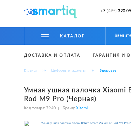
+7
(495)
320 05
КАТАЛОГ
ЦИФРОВЫЕ ГАДЖЕТЫ
ДОСТАВКА И ОПЛАТА
ГАРАНТИЯ И 
СМАРТФОНЫ
Главная
≫
Цифровые гаджеты
≫
Здоровье
ФИТНЕС БРАСЛЕТЫ И ЧАСЫ
ТОВАРЫ ДЛЯ ДЕТЕЙ
Умная ушная палочка Xiaomi Be
Rod M9 Pro (Черная)
ТОВАРЫ ДЛЯ АВТО
Код товара:
7940
Бренд:
Xiaomi
АКСЕССУАРЫ
УМНЫЙ ДОМ И БЕЗОПАСНОСТЬ