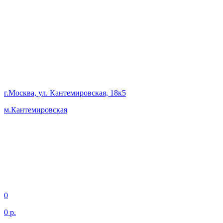
г.Москва, ул. Кантемировская, 18к5
м.Кантемировская
0
0 р.