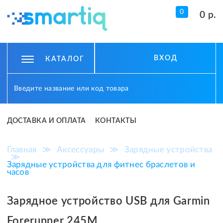
0
0 р.
ВХОД
КАТАЛОГ
ДОСТАВКА И ОПЛАТА
КОНТАКТЫ
Главная
≫
Аксессуары
≫
Зарядные устройства
≫
Зарядные устройства для фитнес браслетов и
часов
Зарядное устройство USB для Garmin
Forerunner 245M