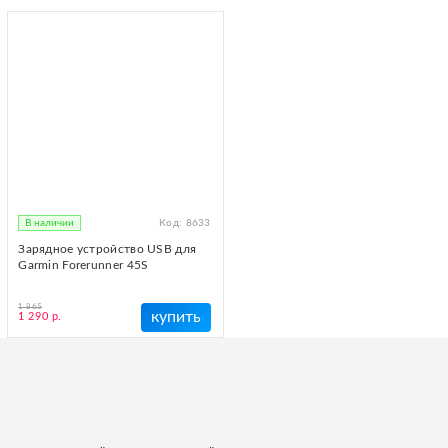
В наличии
Код:
8633
Зарядное устройство USB для
Garmin Forerunner 45S
1 865
купить
1 290 р.