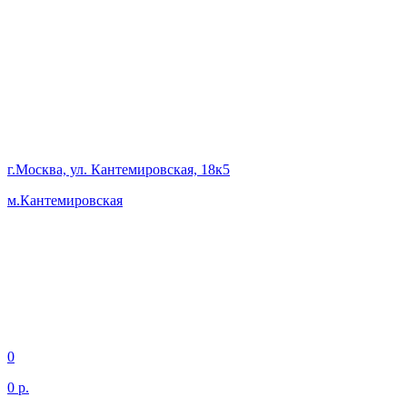
г.Москва, ул. Кантемировская, 18к5
м.Кантемировская
0
0 р.