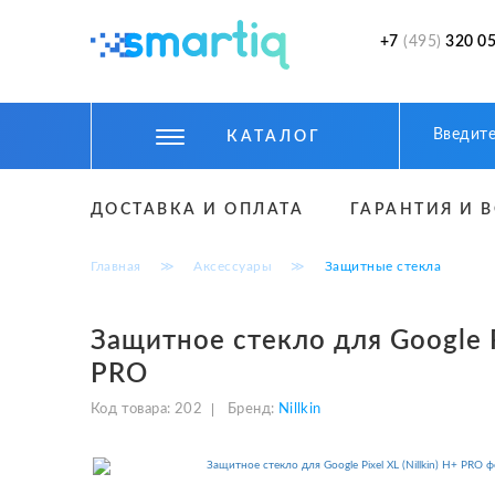
+7
(495)
320 05
КАТАЛОГ
ЦИФРОВЫЕ ГАДЖЕТЫ
ДОСТАВКА И ОПЛАТА
ГАРАНТИЯ И 
СМАРТФОНЫ
Главная
≫
Аксессуары
≫
Защитные стекла
ФИТНЕС БРАСЛЕТЫ И ЧАСЫ
ТОВАРЫ ДЛЯ ДЕТЕЙ
Защитное стекло для Google Pi
PRO
ТОВАРЫ ДЛЯ АВТО
Код товара:
202
Бренд:
Nillkin
АКСЕССУАРЫ
УМНЫЙ ДОМ И БЕЗОПАСНОСТЬ