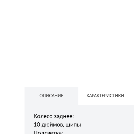
СЕТЕВОЕ ОБОРУДОВАНИЕ
ТОВАРЫ ДЛЯ ДОМА
ТОВАРЫ ДЛЯ ПИТОМЦЕВ
ТОВАРЫ ДЛЯ СПОРТА И ОТДЫХА
КОСМЕТИКА
ЗАЩИТНЫЕ СРЕДСТВА
ПРОЧИЕ ТОВАРЫ
РАСПРОДАЖА
ОПИСАНИЕ
ХАРАКТЕРИСТИКИ
Колесо заднее:
10 дюймов, шипы
Подсветка: