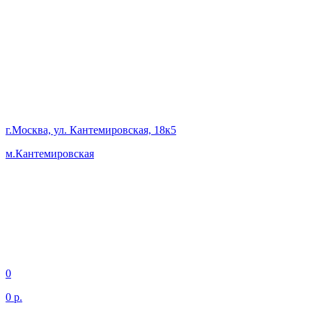
г.Москва, ул. Кантемировская, 18к5
м.Кантемировская
0
0 р.