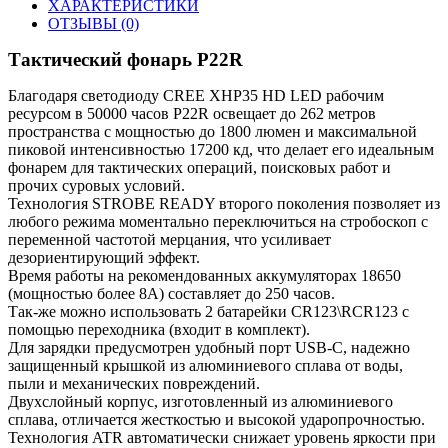
ХАРАКТЕРИСТИКИ
ОТЗЫВЫ
(0)
Тактический фонарь P22R
Благодаря светодиоду CREE XHP35 HD LED рабочим
ресурсом в 50000 часов P22R освещает до 262 метров
пространства с мощностью до 1800 люмен и максимальной
пиковой интенсивностью 17200 кд, что делает его идеальным
фонарем для тактических операций, поисковых работ и
прочих суровых условий.
Технология STROBE READY второго поколения позволяет из
любого режима моментально переключиться на стробоскоп с
переменной частотой мерцания, что усиливает
дезориентирующий эффект.
Время работы на рекомендованных аккумуляторах 18650
(мощностью более 8А) составляет до 250 часов.
Так-же можно использовать 2 батарейки CR123\RCR123 с
помощью переходника (входит в комплект).
Для зарядки предусмотрен удобный порт USB-C, надежно
защищенный крышкой из алюминиевого сплава от воды,
пыли и механических повреждений.
Двухслойный корпус, изготовленный из алюминиевого
сплава, отличается жесткостью и высокой ударопрочностью.
Технология ATR автоматически снижает уровень яркости при