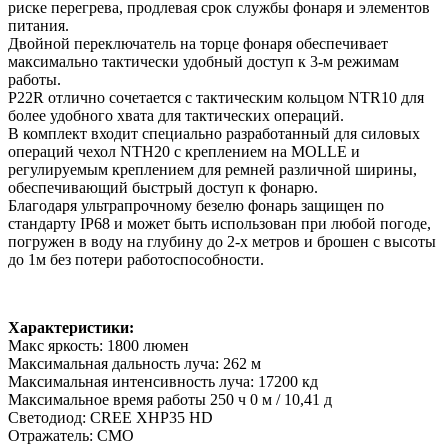
риске перегрева, продлевая срок службы фонаря и элементов
питания.
Двойной переключатель на торце фонаря обеспечивает
максимально тактически удобный доступ к 3-м режимам
работы.
P22R отлично сочетается с тактическим кольцом NTR10 для
более удобного хвата для тактических операций.
В комплект входит специально разработанный для силовых
операций чехол NTH20 с креплением на MOLLE и
регулируемым креплением для ремней различной ширины,
обеспечивающий быстрый доступ к фонарю.
Благодаря ультрапрочному безелю фонарь защищен по
стандарту IP68 и может быть использован при любой погоде,
погружен в воду на глубину до 2-х метров и брошен с высоты
до 1м без потери работоспособности.
Характеристики:
Макс яркость: 1800 люмен
Максимальная дальность луча: 262 м
Максимальная интенсивность луча: 17200 кд
Максимальное время работы 250 ч 0 м / 10,41 д
Светодиод: CREE XHP35 HD
Отражатель: СМО