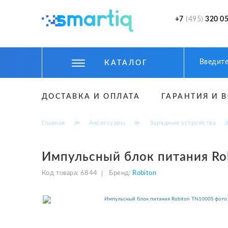
+7
(495)
320 05
КАТАЛОГ
ЦИФРОВЫЕ ГАДЖЕТЫ
ДОСТАВКА И ОПЛАТА
ГАРАНТИЯ И 
СМАРТФОНЫ
Главная
≫
Аксессуары
≫
Зарядные устройства
ФИТНЕС БРАСЛЕТЫ И ЧАСЫ
ТОВАРЫ ДЛЯ ДЕТЕЙ
Импульсный блок питания Ro
ТОВАРЫ ДЛЯ АВТО
Код товара:
6844
Бренд:
Robiton
АКСЕССУАРЫ
УМНЫЙ ДОМ И БЕЗОПАСНОСТЬ