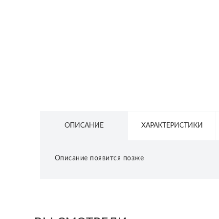
СЕТЕВОЕ ОБОРУДОВАНИЕ
ТОВАРЫ ДЛЯ ДОМА
ТОВАРЫ ДЛЯ ПИТОМЦЕВ
ТОВАРЫ ДЛЯ СПОРТА И ОТДЫХА
КОСМЕТИКА
ЗАЩИТНЫЕ СРЕДСТВА
ПРОЧИЕ ТОВАРЫ
ОПИСАНИЕ
ХАРАКТЕРИСТИКИ
РАСПРОДАЖА
Описание появится позже