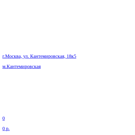
г.Москва, ул. Кантемировская, 18к5
м.Кантемировская
0
0 р.