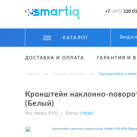
+7
(495)
320 05
КАТАЛОГ
ЦИФРОВЫЕ ГАДЖЕТЫ
ДОСТАВКА И ОПЛАТА
ГАРАНТИЯ И 
СМАРТФОНЫ
Главная
≫
Товары для дома
≫
Кронштейны и креп
ФИТНЕС БРАСЛЕТЫ И ЧАСЫ
ТОВАРЫ ДЛЯ ДЕТЕЙ
Кронштейн наклонно-поворо
(Белый)
ТОВАРЫ ДЛЯ АВТО
Код товара:
8302
Бренд:
Uniteki
АКСЕССУАРЫ
УМНЫЙ ДОМ И БЕЗОПАСНОСТЬ