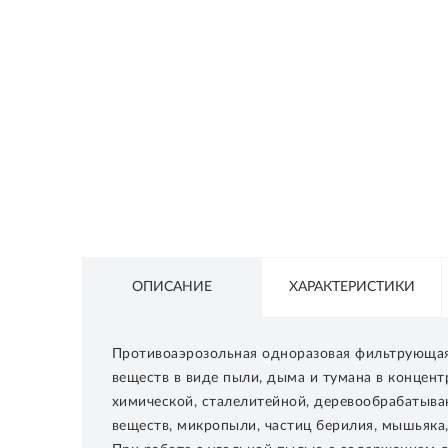
СЕТЕВОЕ ОБОРУДОВАНИЕ
ТОВАРЫ ДЛЯ ДОМА
ТОВАРЫ ДЛЯ ПИТОМЦЕВ
ТОВАРЫ ДЛЯ СПОРТА И ОТДЫХА
КОСМЕТИКА
ЗАЩИТНЫЕ СРЕДСТВА
ПРОЧИЕ ТОВАРЫ
ОПИСАНИЕ
ХАРАКТЕРИСТИКИ
РАСПРОДАЖА
Противоаэрозольная одноразовая фильтрующая 
веществ в виде пыли, дыма и тумана в концен
химической, сталелитейной, деревообрабатыв
веществ, микропыли, частиц берилия, мышьяка, 