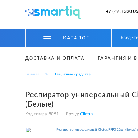
+7
(495)
320 05
КАТАЛОГ
ЦИФРОВЫЕ ГАДЖЕТЫ
ДОСТАВКА И ОПЛАТА
ГАРАНТИЯ И 
СМАРТФОНЫ
Главная
≫
Защитные средства
ФИТНЕС БРАСЛЕТЫ И ЧАСЫ
ТОВАРЫ ДЛЯ ДЕТЕЙ
Респиратор универсальный Ci
(Белые)
ТОВАРЫ ДЛЯ АВТО
Код товара:
8091
Бренд:
Cilotus
АКСЕССУАРЫ
УМНЫЙ ДОМ И БЕЗОПАСНОСТЬ