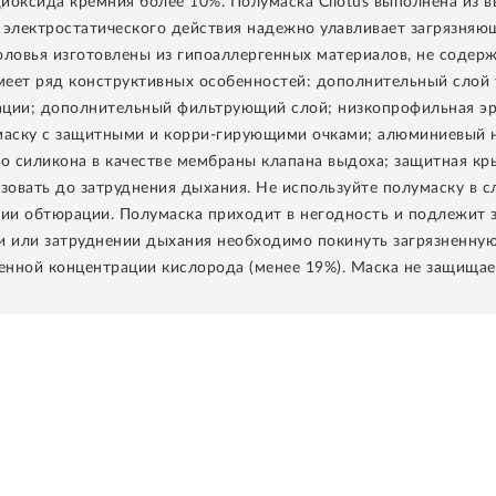
иоксида кремния более 10%. Полумаска Cilotus выполнена из в
лектростатического действия надежно улавливает загрязняющ
оловья изготовлены из гипоаллергенных материалов, не содерж
меет ряд конструктивных особенностей: дополнительный слой
ации; дополнительный фильтрующий слой; низкопрофильная эр
умаску с защитными и корри-гирующими очками; алюминиевый 
го силикона в качестве мембраны клапана выдоха; защитная к
овать до затруднения дыхания. Не используйте полумаску в слу
ии обтюрации. Полумаска приходит в негодность и подлежит за
и или затруднении дыхания необходимо покинуть загрязненную
ной концентрации кислорода (менее 19%). Маска не защищает о