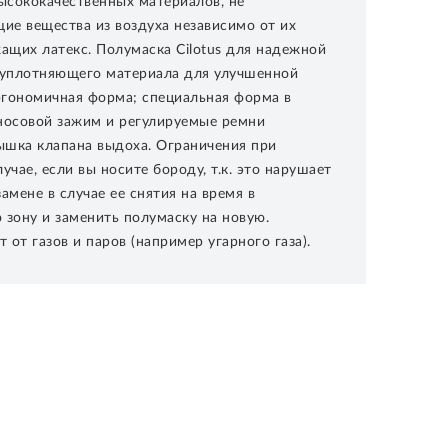
ысококачественных материалов, не
ие вещества из воздуха независимо от их
ащих латекс. Полумаска Cilotus для надежной
 уплотняющего материала для улучшенной
гономичная форма; специальная форма в
носовой зажим и регулируемые ремни
рышка клапана выдоха. Ограничения при
чае, если вы носите бороду, т.к. это нарушает
мене в случае ее снятия на время в
 зону и заменить полумаску на новую.
т газов и паров (например угарного газа).