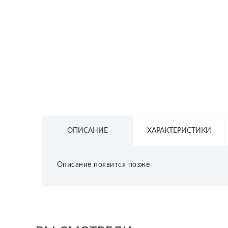
СЕТЕВОЕ ОБОРУДОВАНИЕ
ТОВАРЫ ДЛЯ ДОМА
ТОВАРЫ ДЛЯ ПИТОМЦЕВ
ТОВАРЫ ДЛЯ СПОРТА И ОТДЫХА
КОСМЕТИКА
ЗАЩИТНЫЕ СРЕДСТВА
ПРОЧИЕ ТОВАРЫ
ОПИСАНИЕ
ХАРАКТЕРИСТИКИ
РАСПРОДАЖА
Описание появится позже